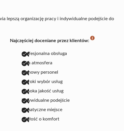
ia lepszą organizację pracy i indywidualne podejście do
Najczęściej doceniane przez klientów:
profesjonalna obsługa
miła atmosfera
fachowy personel
szeroki wybór usług
wysoka jakość usług
indywidualne podejście
klimatyczne miejsce
dbałość o komfort