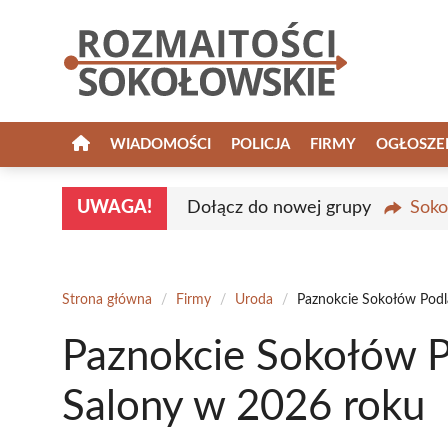
Przejdź
do
treści
WIADOMOŚCI
POLICJA
FIRMY
OGŁOSZE
UWAGA!
Dołącz do nowej grupy
Soko
Strona główna
/
Firmy
/
Uroda
/
Paznokcie Sokołów Podl
Paznokcie Sokołów P
Salony w 2026 roku