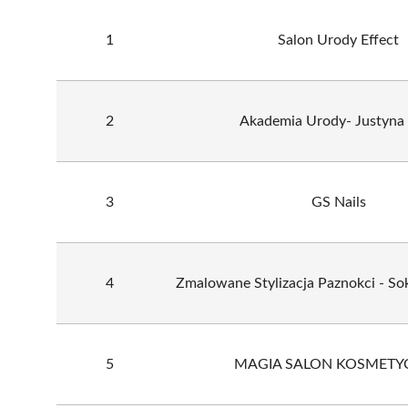
1
Salon Urody Effect
2
Akademia Urody- Justyna
3
GS Nails
4
Zmalowane Stylizacja Paznokci - So
5
MAGIA SALON KOSMETY