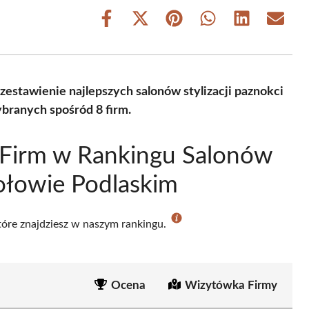
Share
Share
Share
Share
Share
Share
on
on
on
on
on
on
Facebook
X
Pinterest
WhatsApp
LinkedIn
Email
(Twitter)
zestawienie najlepszych salonów stylizacji paznokci
branych spośród 8 firm.
 Firm w Rankingu Salonów
kołowie Podlaskim
które znajdziesz w naszym rankingu.
Ocena
Wizytówka Firmy