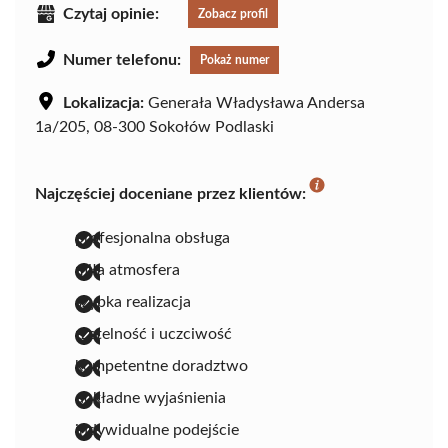
Czytaj opinie:
Zobacz profil
Numer telefonu:
Pokaż numer
Lokalizacja:
Generała Władysława Andersa
1a/205, 08-300 Sokołów Podlaski
Najczęściej doceniane przez klientów:
profesjonalna obsługa
miła atmosfera
szybka realizacja
rzetelność i uczciwość
kompetentne doradztwo
dokładne wyjaśnienia
indywidualne podejście