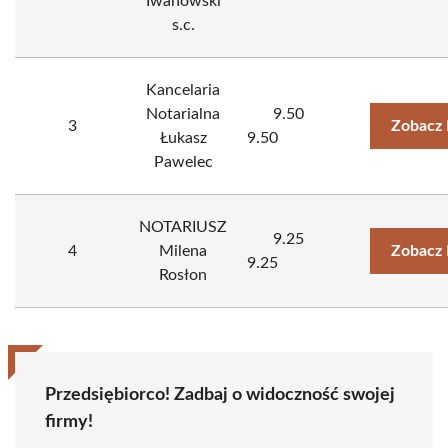
Iwanowski
s.c.
Kancelaria
Notarialna
9.50
3
Zobacz 
Łukasz
9.50
Pawelec
NOTARIUSZ
9.25
4
Milena
Zobacz 
9.25
Rosłon
Przedsiębiorco! Zadbaj o widoczność swojej
firmy!