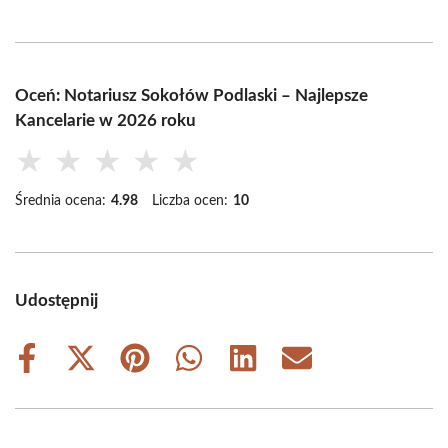
Oceń: Notariusz Sokołów Podlaski – Najlepsze
Kancelarie w 2026 roku
★
★
★
★
★
Średnia ocena:
4.98
Liczba ocen:
10
Udostępnij
Share
Share
Share
Share
Share
Share
on
on
on
on
on
on
Facebook
X
Pinterest
WhatsApp
LinkedIn
Email
(Twitter)