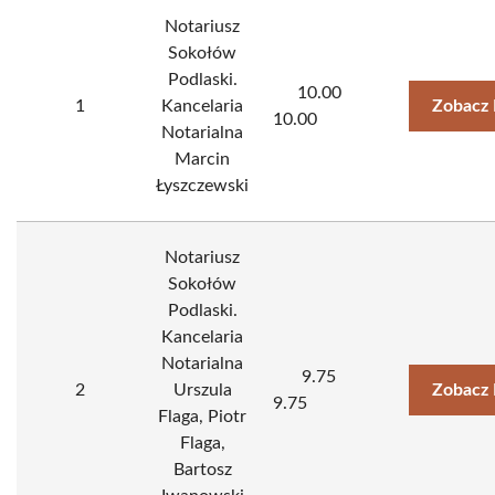
Notariusz
Sokołów
Podlaski.
10.00
1
Kancelaria
Zobacz 
10.00
Notarialna
Marcin
Łyszczewski
Notariusz
Sokołów
Podlaski.
Kancelaria
Notarialna
9.75
2
Urszula
Zobacz 
9.75
Flaga, Piotr
Flaga,
Bartosz