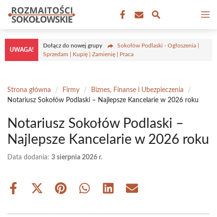
Przejdź
M
do
treści
Dołącz do nowej grupy
Sokołów Podlaski - Ogłoszenia |
UWAGA!
Sprzedam | Kupię | Zamienię | Praca
Strona główna
/
Firmy
/
Biznes, Finanse i Ubezpieczenia
/
Notariusz Sokołów Podlaski – Najlepsze Kancelarie w 2026 roku
Notariusz Sokołów Podlaski –
Najlepsze Kancelarie w 2026 roku
Data dodania:
3 sierpnia 2026 r.
Share
Share
Share
Share
Share
Share
on
on
on
on
on
on
Facebook
X
Pinterest
WhatsApp
LinkedIn
Email
(Twitter)