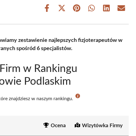
Share
Share
Share
Share
Share
Share
on
on
on
on
on
on
Facebook
X
Pinterest
WhatsApp
LinkedIn
Email
(Twitter)
stawiamy zestawienie najlepszych fizjoterapeutów w
anych spośród 6 specjalistów.
 Firm w Rankingu
owie Podlaskim
które znajdziesz w naszym rankingu.
Ocena
Wizytówka Firmy