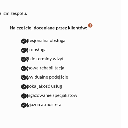
alizm zespołu.
Najczęściej doceniane przez klientów:
profesjonalna obsługa
miła obsługa
krótkie terminy wizyt
fachowa rehabilitacja
indywidualne podejście
wysoka jakość usług
zaangażowanie specjalistów
przyjazna atmosfera