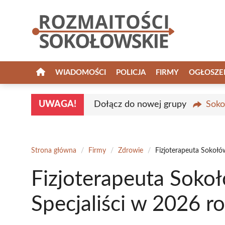
Przejdź
do
treści
WIADOMOŚCI
POLICJA
FIRMY
OGŁOSZE
UWAGA!
Dołącz do nowej grupy
Soko
Strona główna
/
Firmy
/
Zdrowie
/
Fizjoterapeuta Sokołów
Fizjoterapeuta Sokoł
Specjaliści w 2026 r