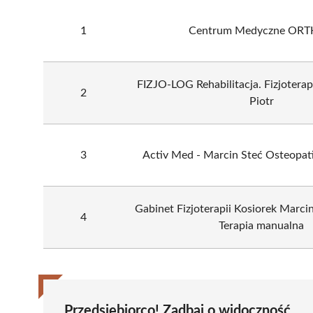
1
Centrum Medyczne OR
FIZJO-LOG Rehabilitacja. Fizjoter
2
Piotr
3
Activ Med - Marcin Steć Osteopati
Gabinet Fizjoterapii Kosiorek Marci
4
Terapia manualna
Przedsiębiorco! Zadbaj o widoczność