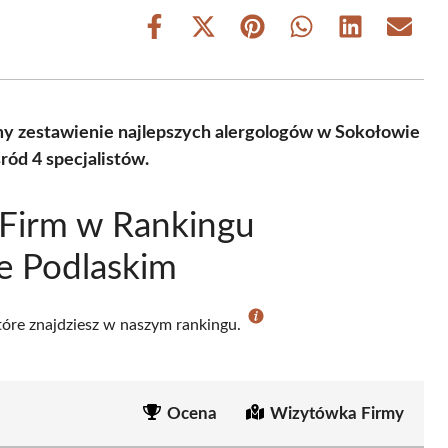
Share
Share
Share
Share
Share
Share
on
on
on
on
on
on
Facebook
X
Pinterest
WhatsApp
LinkedIn
Email
(Twitter)
amy zestawienie najlepszych alergologów w Sokołowie
ód 4 specjalistów.
 Firm w Rankingu
e Podlaskim
które znajdziesz w naszym rankingu.
Ocena
Wizytówka Firmy