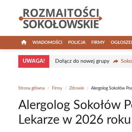
Przejdź
do
treści
WIADOMOŚCI
POLICJA
FIRMY
OGŁOSZE
UWAGA!
Dołącz do nowej grupy
Soko
Strona główna
/
Firmy
/
Zdrowie
/
Alergolog Sokołów Pod
Alergolog Sokołów Po
Lekarze w 2026 roku