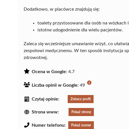
Dodatkowo, w placówce znajdują się:
toalety przystosowane dla osób na wózkach i
istotne udogodnienie dla wielu pacjentów.
Zaleca się wcześniejsze umawianie wizyt, co ułatwi
zespołowi medycznemu. W ten sposób instytucja spe
zdrowotnej.
Ocena w Google:
4.7
Liczba opinii w Google:
49
Czytaj opinie:
Zobacz profil
Strona www:
Pokaż stronę
Numer telefonu:
Pokaż numer