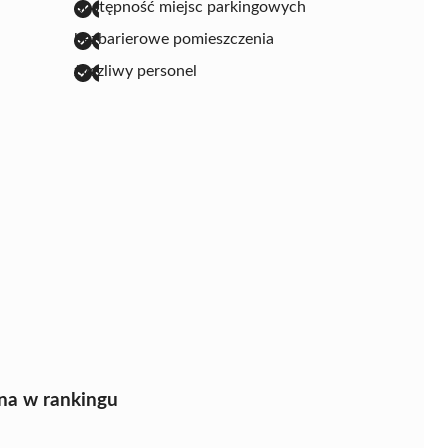
dostępność miejsc parkingowych
bezbarierowe pomieszczenia
życzliwy personel
na w rankingu