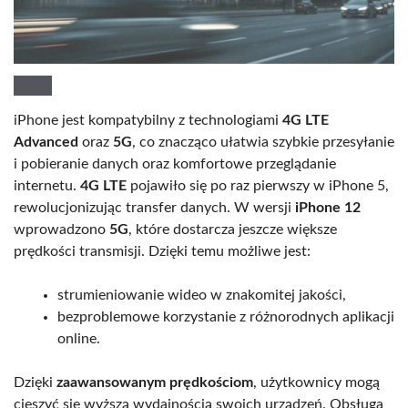
iPhone jest kompatybilny z technologiami
4G LTE
Advanced
oraz
5G
, co znacząco ułatwia szybkie przesyłanie
i pobieranie danych oraz komfortowe przeglądanie
internetu.
4G LTE
pojawiło się po raz pierwszy w iPhone 5,
rewolucjonizując transfer danych. W wersji
iPhone 12
wprowadzono
5G
, które dostarcza jeszcze większe
prędkości transmisji. Dzięki temu możliwe jest:
strumieniowanie wideo w znakomitej jakości,
bezproblemowe korzystanie z różnorodnych aplikacji
online.
Dzięki
zaawansowanym prędkościom
, użytkownicy mogą
cieszyć się wyższą wydajnością swoich urządzeń. Obsługa