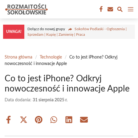
Przejdź
M
do
treści
Dołącz do nowej grupy
Sokołów Podlaski - Ogłoszenia |
UWAGA!
Sprzedam | Kupię | Zamienię | Praca
Strona główna
/
Technologie
/
Co to jest iPhone? Odkryj
nowoczesność i innowacje Apple
Co to jest iPhone? Odkryj
nowoczesność i innowacje Apple
Data dodania:
31 sierpnia 2025 r.
Share
Share
Share
Share
Share
Share
on
on
on
on
on
on
Facebook
X
Pinterest
WhatsApp
LinkedIn
Email
(Twitter)