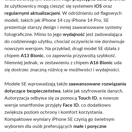
że użytkownicy mogą cieszyć się systemem
iOS
oraz
regularnymi aktualizacjami
. W odróżnieniu od flagowych
modeli, takich jak iPhone 14 czy iPhone 14 Pro, SE
prezentuje starszy design i mniej zaawansowane systemy
fotograficzne. Mimo to jego
wydajność
jest zadowalająca
do codziennego użytku, chociaż oczywiście nie dorównuje
nowszym wersjom. Na przykład, drugi model SE działa z
chipem
A13 Bionic
, co zapewnia przyzwoitą szybkość.
Niemniej jednak, w zestawieniu z chipem
A16 Bionic
uda
się dostrzec znaczną różnicę w możliwości i wydajności.
Modele SE wprowadzają także
zaawansowane rozwiązania
dotyczące bezpieczeństwa
, takie jak szyfrowanie danych.
Autoryzacja odbywa się za pomocą
Touch ID
, a nowsze
wersje smartfonów przyjęły
Face ID
, co dodatkowo
zwiększa poziom ochrony i komfort korzystania.
Kompaktowe wymiary iPhone SE czynią go świetnym
wyborem dla osób preferujących
małe i poręczne