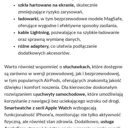
szkła hartowane na ekranie,
skutecznie
zmniejszające ryzyko zarysowań,
ładowarki,
w tym bezprzewodowe modele MagSafe,
oferujące wygodne i efektywne sposoby zasilania,
kable Lightning,
pozwalające na szybkie ładowanie
oraz sprawną wymianę danych,
różne adaptery,
co ułatwia podłączanie
dodatkowych akcesoriów.
Warto również wspomnieć o
słuchawkach,
które dostępne
są zarówno w wersji przewodowej, jak i bezprzewodowej,
w tym popularnych AirPods, oferujących znakomitą jakość
dźwięku i komfort noszenia. Dla kierowców doskonałym
rozwiązaniem są
uchwyty samochodowe,
które umożliwiają
korzystanie z nawigacji bez uciekającego wzroku od drogi.
Smartwatche z serii Apple Watch
wzbogacają
funkcjonalność iPhone’a, monitorując nie tylko aktywność
fizyczną, ale również stan zdrowia. Dodatkowo,
usługa